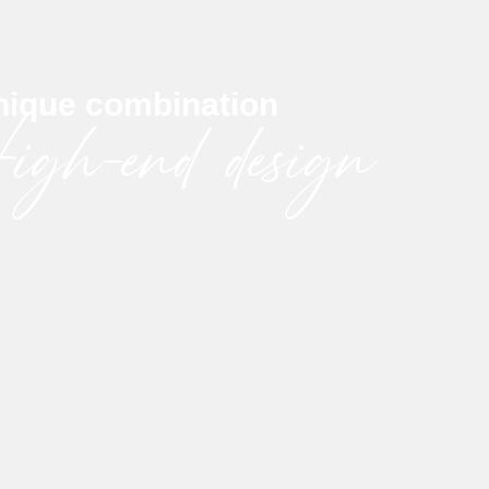
nique combination
gh-end design