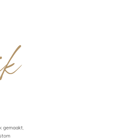
ik
k gemaakt,
ustom