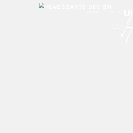
U
HOME
OVER ONS
Hi