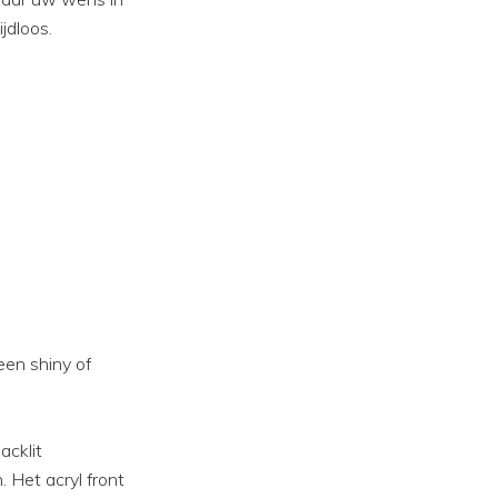
jdloos.
 een shiny of
acklit
. Het acryl front