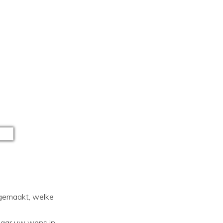
 gemaakt, welke
naar uw wens in